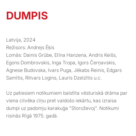
DUMPIS
Latvija, 2024
Režisors: Andrejs Ēķis
Lomās: Dainis Grūbe, Elīna Hanzena, Andris Keišs,
Egons Dombrovskis, Inga Tropa, Igors Čerņavskis,
Agnese Budovska, Ivars Puga, Jēkabs Reinis, Edgars
Samītis, Ritvars Logins, Lauris Dzelzītis u.c.
Uz patiesiem notikumiem balstīta vēsturiskā drāma par
viena cilvēka cīņu pret valdošo iekārtu, kas izraisa
dumpi uz padomju karakuģa "Storoževoj". Notikumi
risinās Rīgā 1975. gadā.