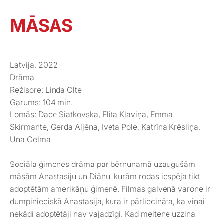
MĀSAS
Latvija, 2022
Drāma
Režisore: Linda Olte
Garums: 104 min.
Lomās: Dace Siatkovska, Elita Kļaviņa, Emma
Skirmante, Gerda Aljēna, Iveta Pole, Katrīna Krēsliņa,
Una Celma
Sociāla ģimenes drāma par bērnunamā uzaugušām
māsām Anastasiju un Diānu, kurām rodas iespēja tikt
adoptētām amerikāņu ģimenē. Filmas galvenā varone ir
dumpinieciskā Anastasija, kura ir pārliecināta, ka viņai
nekādi adoptētāji nav vajadzīgi. Kad meitene uzzina