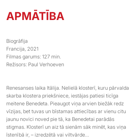
APMĀTĪBA
Biogrāfija
Francija, 2021
Filmas garums: 127 min.
Režisors: Paul Verhoeven
Renesanses laika Itālija. Nelielā klosterī, kuru pārvalda
skarba klostera priekšniece, iestājas patiesi ticīga
meitene Benedeta. Pieaugot viņa arvien biežāk redz
vīzijas, bet tuvas un bīstamas attiecības ar vienu citu
jaunu novici noved pie tā, ka Benedetai parādās
stigmas. Klosterī un aiz tā sienām sāk minēt, kas viņa
īstenībā ir, – izredzētā vai viltvārde…