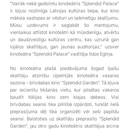
“Vairāk nekā gadsimtu kinoteātris “Splendid Palace”
ir bijusi nozīmīga Latvijas kultūras telpa, kur kino
māksla sastopas ar vēsturi un laikmetīgu skatījumu.
Mūsu uzdevums ir saglabāt šo mantojumu,
vienlaikus attīstot kinoteātri kā mūsdienīgu, atvērtu
un daudzveidīgu kultūras centru, kas uzrunā gan
lojālos skatītājus, gan jaunas auditorijas,” uzsver
kinoteātra “Splendid Palace” vadītāja Ildze Egliņa.
No kinoteātra plašā piedāvājuma šogad īpašu
skatītāju atzinību izpelnījās kinoteātra vasaras
sezona - brīvdabas kino “Splendid Garden”. Tā kļuva
par iecienītu tikšanās vietu, kur pilsētas vakaros
baudīt Itālijas kino zem klajas debess. Visi
brīvdabas seansi tika pilnībā izpārdoti, turklāt lielā
pieprasījuma dēļ tika organizēti vēl seši papildu
seansi. Balstoties uz skatītāju pieprasīto “Splendid
Garden”, jau otro gadu kinoteātris skatītājus aicina