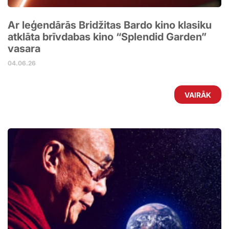
Ar leģendārās Bridžitas Bardo kino klasiku
atklāta brīvdabas kino “Splendid Garden”
vasara
04.06.26
VAIRĀK