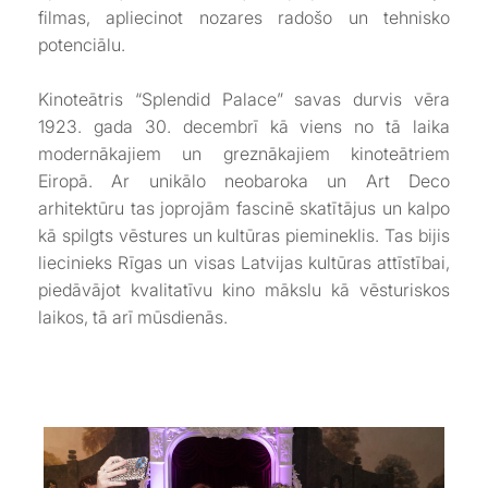
filmas, apliecinot nozares radošo un tehnisko
potenciālu.
Kinoteātris “Splendid Palace” savas durvis vēra
1923. gada 30. decembrī kā viens no tā laika
modernākajiem un greznākajiem kinoteātriem
Eiropā. Ar unikālo neobaroka un Art Deco
arhitektūru tas joprojām fascinē skatītājus un kalpo
kā spilgts vēstures un kultūras piemineklis. Tas bijis
liecinieks Rīgas un visas Latvijas kultūras attīstībai,
piedāvājot kvalitatīvu kino mākslu kā vēsturiskos
laikos, tā arī mūsdienās.