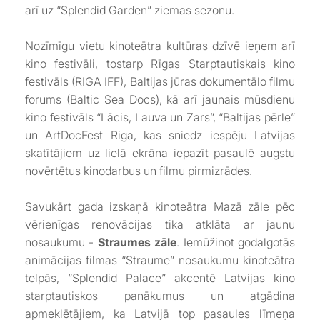
arī uz “Splendid Garden” ziemas sezonu.
Nozīmīgu vietu kinoteātra kultūras dzīvē ieņem arī
kino festivāli, tostarp Rīgas Starptautiskais kino
festivāls (RIGA IFF), Baltijas jūras dokumentālo filmu
forums (Baltic Sea Docs), kā arī jaunais mūsdienu
kino festivāls “Lācis, Lauva un Zars”, “Baltijas pērle”
un ArtDocFest Riga, kas sniedz iespēju Latvijas
skatītājiem uz lielā ekrāna iepazīt pasaulē augstu
novērtētus kinodarbus un filmu pirmizrādes.
Savukārt gada izskaņā kinoteātra Mazā zāle pēc
vērienīgas renovācijas tika atklāta ar jaunu
nosaukumu -
Straumes zāle
. Iemūžinot godalgotās
animācijas filmas “Straume” nosaukumu kinoteātra
telpās, “Splendid Palace” akcentē Latvijas kino
starptautiskos panākumus un atgādina
apmeklētājiem, ka Latvijā top pasaules līmeņa