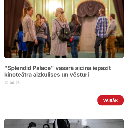
"Splendid Palace" vasarā aicina iepazīt
kinoteātra aizkulises un vēsturi
29.06.26
VAIRĀK