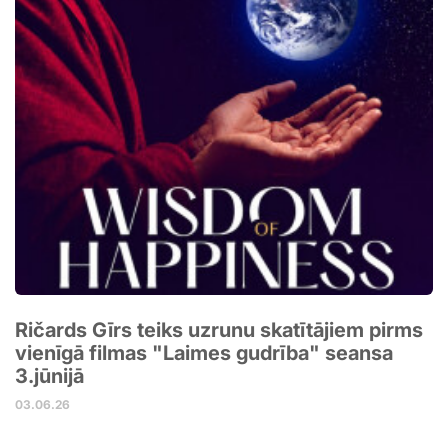
Ričards Gīrs teiks uzrunu skatītājiem pirms
vienīgā filmas "Laimes gudrība" seansa
3.jūnijā
03.06.26