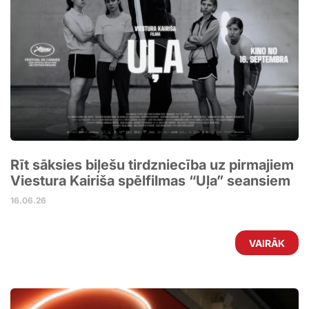
Rīt sāksies biļešu tirdzniecība uz pirmajiem
Viestura Kairiša spēlfilmas “Uļa” seansiem
16.06.26
VAIRĀK