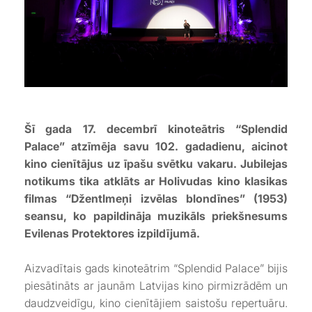
Šī gada 17. decembrī kinoteātris “Splendid
Palace” atzīmēja savu 102. gadadienu, aicinot
kino cienītājus uz īpašu svētku vakaru. Jubilejas
notikums tika atklāts ar Holivudas kino klasikas
filmas “Džentlmeņi izvēlas blondīnes” (1953)
seansu, ko papildināja muzikāls priekšnesums
Evilenas Protektores izpildījumā.
Aizvadītais gads kinoteātrim “Splendid Palace” bijis
piesātināts ar jaunām Latvijas kino pirmizrādēm un
daudzveidīgu, kino cienītājiem saistošu repertuāru.