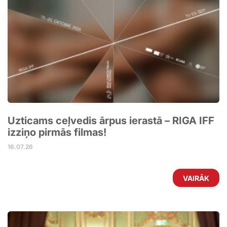
Uzticams ceļvedis ārpus ierastā – RIGA IFF
izziņo pirmās filmas!
16.07.26
VAIRĀK