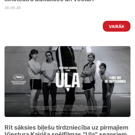
29.06.26
VAIRĀK
Rīt sāksies biļešu tirdzniecība uz pirmajiem
Viestura Kairiša spēlfilmas “Uļa” seansiem