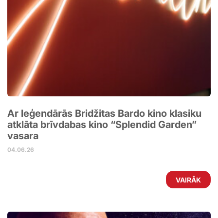
Ar leģendārās Bridžitas Bardo kino klasiku
atklāta brīvdabas kino “Splendid Garden”
vasara
04.06.26
VAIRĀK