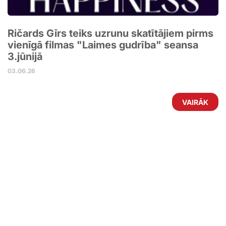
Ričards Gīrs teiks uzrunu skatītājiem pirms
vienīgā filmas "Laimes gudrība" seansa
3.jūnijā
03.06.26
VAIRĀK