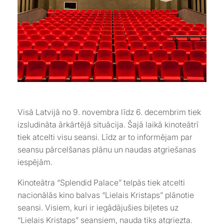
Visā Latvijā no 9. novembra līdz 6. decembrim tiek
izsludināta ārkārtējā situācija. Šajā laikā kinoteātrī
tiek atcelti visu seansi. Līdz ar to informējam par
seansu pārcelšanas plānu un naudas atgriešanas
iespējām.
Kinoteātra “Splendid Palace” telpās tiek atcelti
nacionālās kino balvas “Lielais Kristaps” plānotie
seansi. Visiem, kuri ir iegādājušies biļetes uz
“Lielais Kristaps” seansiem, nauda tiks atgriezta.