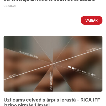
03.08.26
VAIRĀK
Uzticams ceļvedis ārpus ierastā – RIGA IFF
izziņo pirmās filmas!