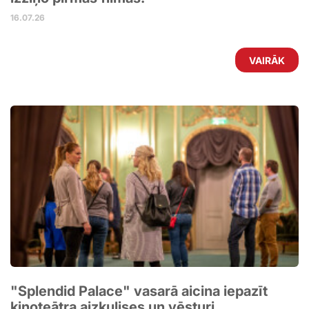
16.07.26
VAIRĀK
"Splendid Palace" vasarā aicina iepazīt
kinoteātra aizkulises un vēsturi