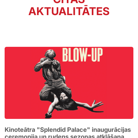
AKTUALITĀTES
Kinoteātra "Splendid Palace" inaugurācijas
ceremonija un rudens sezonas atklāšana