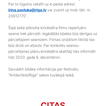
Par to lūgums rakstīt uz e-pasta adresi:
irina.pavluka@riga.lv
vai zvanīt uz mob. tālr. nr.
20612770 .
Šajā laikā plānotie kinoteātra filmu repertuārs
seansi tiek pārcelti. Iegādātās biļetes būs derīgas uz
pārceltajiem seansiem. Filmas izrādīsim tiklīdz tas
būs droši un atļauts. Par konkrētu seansu
pārcelšanas plānu kinoteātra skatītāji tiks informēti
līdz 2020. gada 6. decembrim.
Savukārt sīkāka informācija par festivālu
"Artdocfest/Riga" sekos tuvākajā laikā.
CITAS