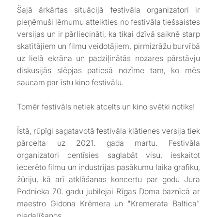
Šajā ārkārtas situācijā festivāla organizatori ir
pieņēmuši lēmumu atteikties no festivāla tiešsaistes
versijas un ir pārliecināti, ka tikai dzīvā saiknē starp
skatītājiem un filmu veidotājiem, pirmizrāžu burvībā
uz lielā ekrāna un padziļinātās nozares pārstāvju
diskusijās slēpjas patiesā nozīme tam, ko mēs
saucam par īstu kino festivālu.
Tomēr festivāls netiek atcelts un kino svētki notiks!
Īstā, rūpīgi sagatavotā festivāla klātienes versija tiek
pārcelta uz 2021. gada martu. Festivāla
organizatori centīsies saglabāt visu, ieskaitot
iecerēto filmu un industrijas pasākumu laika grafiku,
žūriju, kā arī atklāšanas koncertu par godu Jura
Podnieka 70. gadu jubilejai Rīgas Doma baznīcā ar
maestro Gidona Krēmera un "Kremerata Baltica"
piedalīšanos.