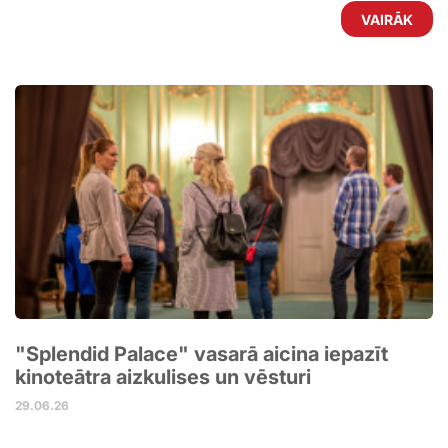
VAIRĀK
"Splendid Palace" vasarā aicina iepazīt
kinoteātra aizkulises un vēsturi
29.06.26