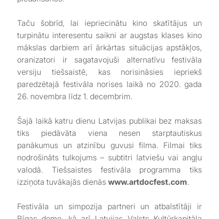
Taču šobrīd, lai iepriecinātu kino skatītājus un
turpinātu interesentu saikni ar augstas klases kino
mākslas darbiem arī ārkārtas situācijas apstākļos,
oranizatori ir sagatavojuši alternatīvu festivāla
versiju tiešsaistē, kas norisināsies iepriekš
paredzētajā festivāla norises laikā no 2020. gada
26. novembra līdz 1. decembrim.
Šajā laikā katru dienu Latvijas publikai bez maksas
tiks piedāvāta viena nesen starptautiskus
panākumus un atzinību guvusi filma. Filmai tiks
nodrošināts tulkojums – subtitri latviešu vai angļu
valodā. Tiešsaistes festivāla programma tiks
izziņota tuvākajās dienās
www.artdocfest.com
.
Festivāla un simpozija partneri un atbalstītāji ir
Rīgas dome, kā arī Latvijas Valsts Kultūrkapitāla