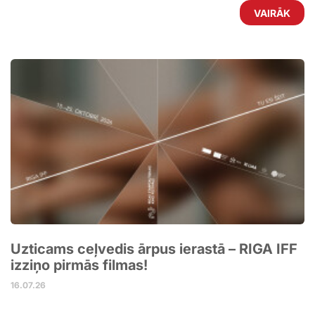
VAIRĀK
Uzticams ceļvedis ārpus ierastā – RIGA IFF
izziņo pirmās filmas!
16.07.26