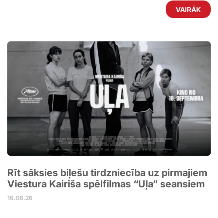
VAIRĀK
Rīt sāksies biļešu tirdzniecība uz pirmajiem
Viestura Kairiša spēlfilmas “Uļa” seansiem
16.06.26