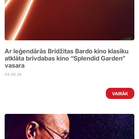
Ar leģendārās Bridžitas Bardo kino klasiku
atklāta brīvdabas kino “Splendid Garden”
vasara
04.06.26
VAIRĀK