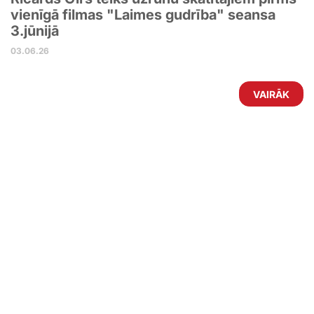
vienīgā filmas "Laimes gudrība" seansa
3.jūnijā
03.06.26
VAIRĀK