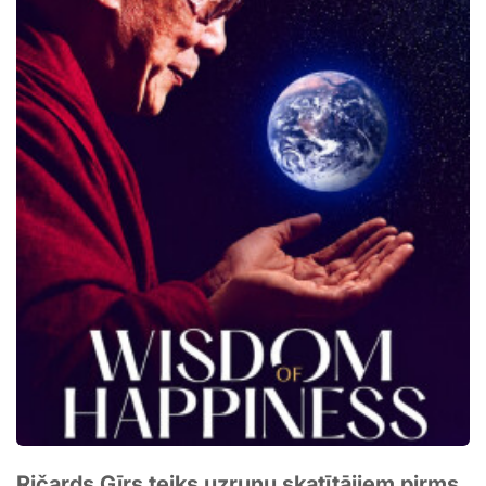
Ričards Gīrs teiks uzrunu skatītājiem pirms