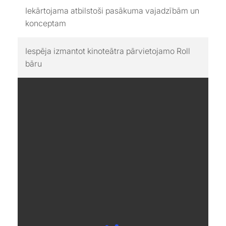
Iekārtojama atbilstoši pasākuma vajadzībām un
konceptam
Iespēja izmantot kinoteātra pārvietojamo Roll
bāru