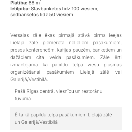
2
Platība:
88 m
Ietilpība:
Stāvbanketos līdz 100 viesiem,
sēdbanketos līdz 50 viesiem
Versaļas zāle ēkas pirmajā stāvā pirms ieejas
Lielajā zālē piemērota nelieliem pasākumiem,
preses konferencēm, kafijas pauzēm, banketiem un
dažādiem cita veida pasākumiem. Zāle ērti
izmantojama kā papildu telpa viesu plūsmas
organizēšanai pasākumiem Lielajā zālē vai
Galerijā/Vestibilā.
Pašā Rīgas centrā, viesnīcu un restorānu
tuvumā
Ērta kā papildu telpa pasākumiem Lielajā zālē
un Galerijā/Vestibilā