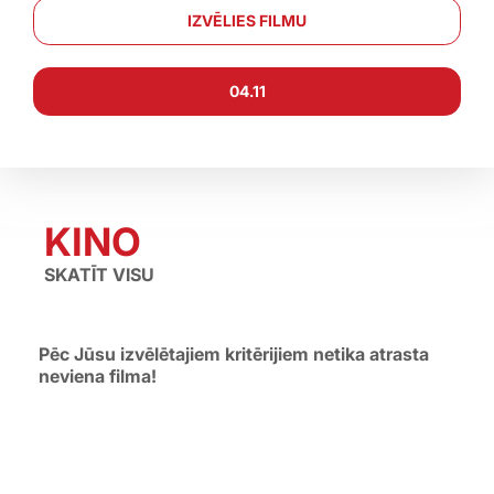
IZVĒLIES FILMU
04.11
←
→
KINO
SKATĪT VISU
Pēc Jūsu izvēlētajiem kritērijiem netika atrasta
neviena filma!