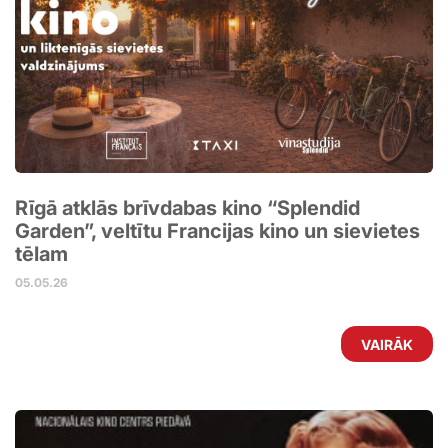
Rīgā atklās brīvdabas kino “Splendid
Garden”, veltītu Francijas kino un sievietes
tēlam
05.05.26
VAIRĀK