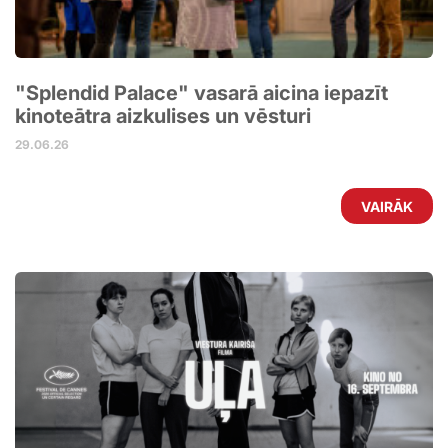
"Splendid Palace" vasarā aicina iepazīt
kinoteātra aizkulises un vēsturi
29.06.26
VAIRĀK