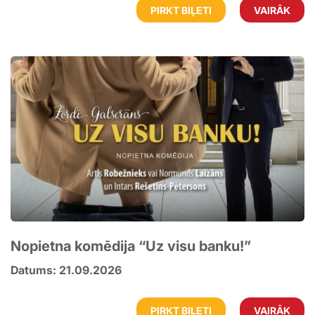
PIRKT BIĻETI
VAIRĀK
Nopietna komēdija “Uz visu banku!”
Datums: 21.09.2026
PIRKT BIĻETI
VAIRĀK