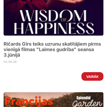
Ričards Gīrs teiks uzrunu skatītājiem pirms
vienīgā filmas "Laimes gudrība" seansa
3.jūnijā
03.06.26
VAIRĀK