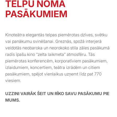
TELPU NOMA
PASĀKUMIEM
Kinoteātra elegantās telpas piemērotas dzīves, svētku
vai panākumu svinēšanai. Greznās, spožā interjerā
veidotās neobaroka un neorokoko stila zāles pasākumā
radīs īpašu kino “zelta laikmeta” atmosfēru. Tās
piemērotas konferencēm, korporatīviem pasākumiem,
izlaidumiem, koncertiem, teātra izrādēm un citiem
pasākumiem, spējot vienlaikus uzņemt līdz pat 770
viesiem.
UZZINI VAIRĀK ŠEIT UN RĪKO SAVU PASĀKUMU PIE
MUMS.