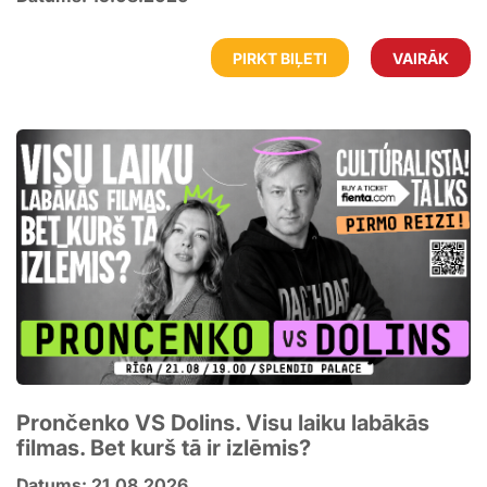
PIRKT BIĻETI
VAIRĀK
Prončenko VS Dolins. Visu laiku labākās
filmas. Bet kurš tā ir izlēmis?
Datums: 21.08.2026