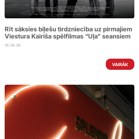
Rīt sāksies biļešu tirdzniecība uz pirmajiem
Viestura Kairiša spēlfilmas “Uļa” seansiem
16.06.26
VAIRĀK