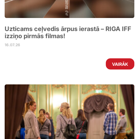
Uzticams ceļvedis ārpus ierastā – RIGA IFF
izziņo pirmās filmas!
16.07.26
VAIRĀK