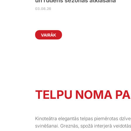
un rudens sezonas atklāšana
03.08.26
VAIRĀK
TELPU NOMA P
Kinoteātra elegantās telpas piemērotas dzīv
svinēšanai. Greznās, spožā interjerā veidotā