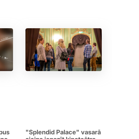
rpus
"Splendid Palace" vasarā