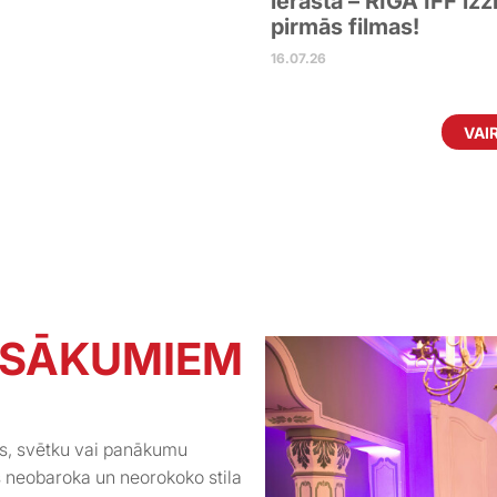
ierastā – RIGA IFF izz
pirmās filmas!
16.07.26
VAI
ASĀKUMIEM
es, svētku vai panākumu
s neobaroka un neorokoko stila