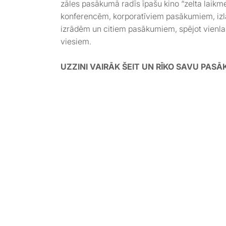
zāles pasākumā radīs īpašu kino “zelta laikm
konferencēm, korporatīviem pasākumiem, izl
izrādēm un citiem pasākumiem, spējot vienla
viesiem.
UZZINI VAIRĀK ŠEIT UN RĪKO SAVU PAS