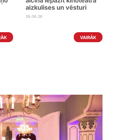
iņo
aicina iepazīt kinoteātra
aizkulises un vēsturi
29.06.26
RĀK
VAIRĀK