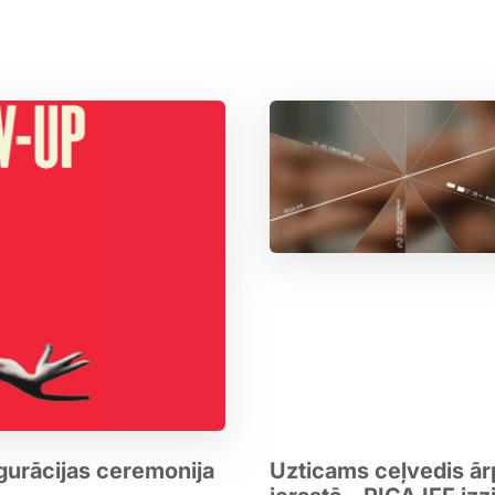
gurācijas ceremonija
Uzticams ceļvedis ā