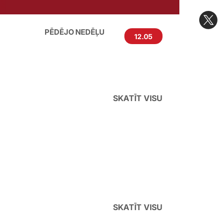
PĒDĒJO NEDĒĻU
12.05
←
→
SKATĪT VISU
SKATĪT VISU