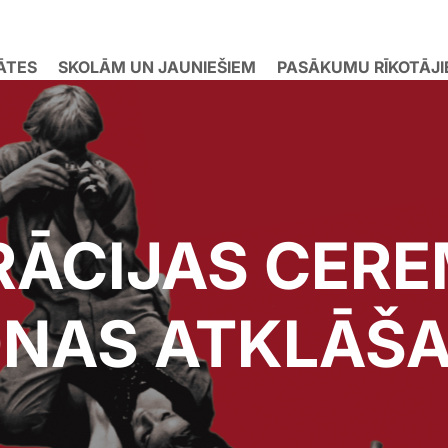
ĀTES
SKOLĀM UN JAUNIEŠIEM
PASĀKUMU RĪKOTĀJ
RĀCIJAS CERE
ONAS ATKLĀŠ