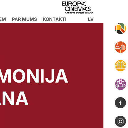
IEM
PAR MUMS
KONTAKTI
LV
MONIJA
ANA