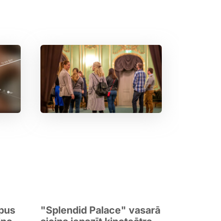
rpus
"Splendid Palace" vasarā