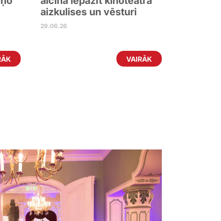
iņo
aicina iepazīt kinoteātra
aizkulises un vēsturi
29.06.26
RĀK
VAIRĀK