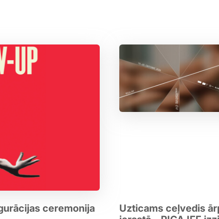
gurācijas ceremonija
Uzticams ceļvedis ā