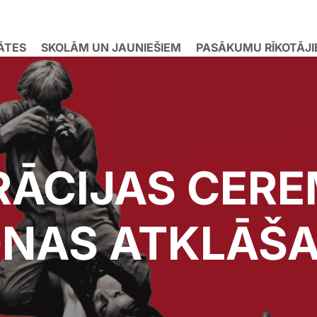
ĀTES
SKOLĀM UN JAUNIEŠIEM
PASĀKUMU RĪKOTĀJ
ID GARDEN
 12., 16. un 27. augustā