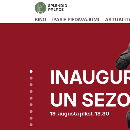
KINO
ĪPAŠIE PIEDĀVĀJUMI
AKTUALIT
SPLEND
Filma "Un Dievs radīja sievieti",