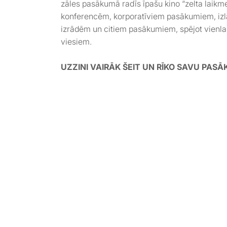
zāles pasākumā radīs īpašu kino “zelta laikm
konferencēm, korporatīviem pasākumiem, izl
izrādēm un citiem pasākumiem, spējot vienla
viesiem.
UZZINI VAIRĀK ŠEIT UN RĪKO SAVU PAS