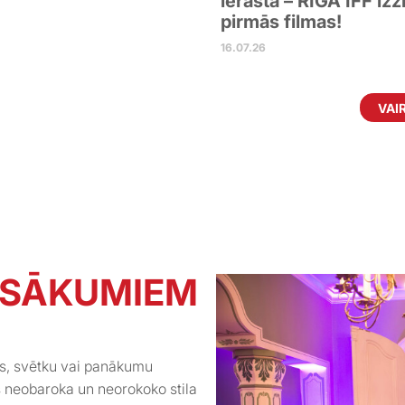
ierastā – RIGA IFF izz
pirmās filmas!
16.07.26
VAI
ASĀKUMIEM
es, svētku vai panākumu
s neobaroka un neorokoko stila