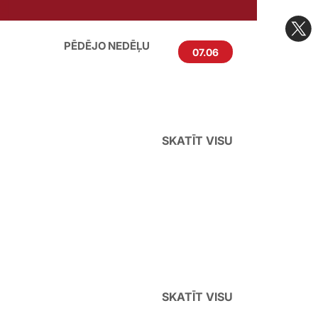
PĒDĒJO NEDĒĻU
07.06
←
→
SKATĪT VISU
SKATĪT VISU