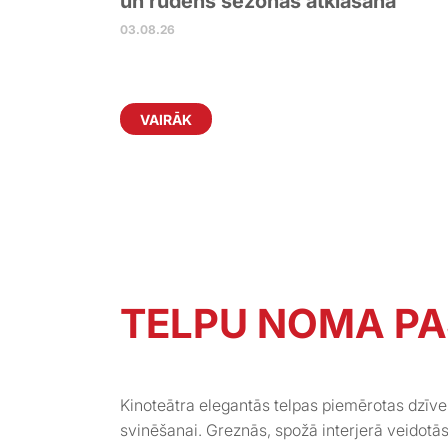
un rudens sezonas atklāšana
03.08.26
VAIRĀK
TELPU NOMA P
Kinoteātra elegantās telpas piemērotas dzīv
svinēšanai. Greznās, spožā interjerā veidotā