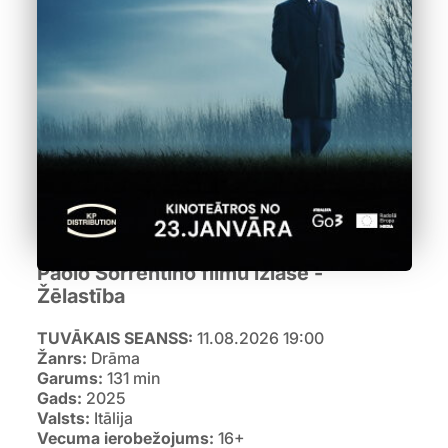
Paolo Sorrentīno filmu izlase -
Žēlastība
TUVĀKAIS SEANSS:
11.08.2026 19:00
Žanrs:
Drāma
Garums:
131 min
Gads:
2025
Valsts:
Itālija
Vecuma ierobežojums:
16+