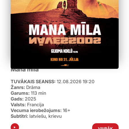
Mana mīla
TUVĀKAIS SEANSS:
12.08.2026 19:20
Žanrs:
Drāma
Garums:
113 min
Gads:
2025
Valsts:
Francija
Vecuma ierobežojums:
16+
Subtitri:
latviešu, krievu
VAIRĀK