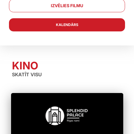
IZVĒLIES FILMU
KALENDĀRS
←
→
KINO
SKATĪT VISU