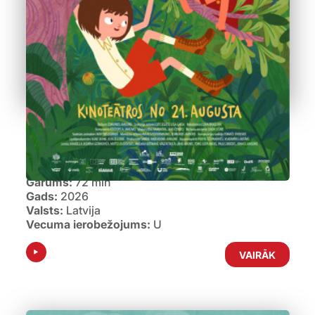
Laimīgie
TUVĀKAIS SEANSS:
20.08.2026 19:00
Žanrs:
Animācija
Garums:
72 min
Gads:
2026
Valsts:
Latvija
Vecuma ierobežojums:
U
VAIRĀK