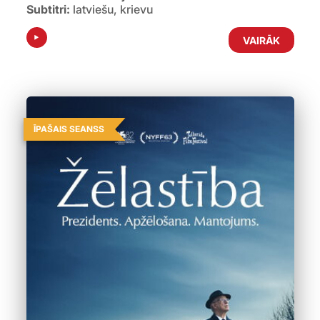
Subtitri:
latviešu, krievu
VAIRĀK
ĪPAŠAIS SEANSS