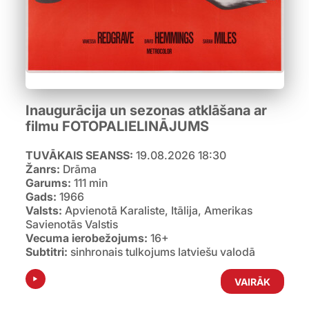
Inaugurācija un sezonas atklāšana ar
filmu FOTOPALIELINĀJUMS
TUVĀKAIS SEANSS:
19.08.2026 18:30
Žanrs:
Drāma
Garums:
111 min
Gads:
1966
Valsts:
Apvienotā Karaliste, Itālija, Amerikas
Savienotās Valstis
Vecuma ierobežojums:
16+
Subtitri:
sinhronais tulkojums latviešu valodā
VAIRĀK