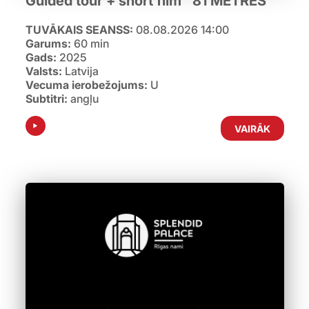
Guided tour + short film "81 METRES"
TUVĀKAIS SEANSS:
08.08.2026 14:00
Garums:
60 min
Gads:
2025
Valsts:
Latvija
Vecuma ierobežojums:
U
Subtitri:
angļu
VAIRĀK